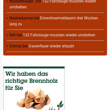
Wasserburger_
bei
132 Fahrzeuge mussten wieder
umdrehen
Nostradamus
bei
Einwohnermeldeamt drei Wochen
lang zu
fish
bei
132 Fahrzeuge mussten wieder umdrehen
Sonnia
bei
Daxenfeuer wieder erlaubt