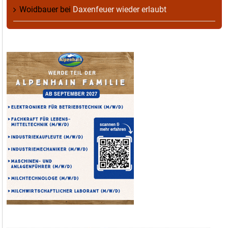
Woidbauer
bei
Daxenfeuer wieder erlaubt