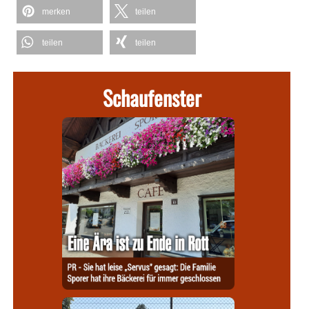
merken
teilen
teilen
teilen
Schaufenster