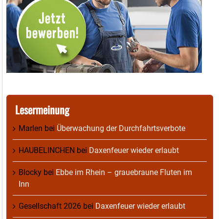
Lesermeinung
Marlen
bei
Überwachung der Durchfahrtsverbote
HAUBELINCHEN
bei
Daxenfeuer wieder erlaubt
Blocky
bei
Ebbe im Rhein – grauebraune Fluten im
Inn
Gesellschaft 2026
bei
Daxenfeuer wieder erlaubt