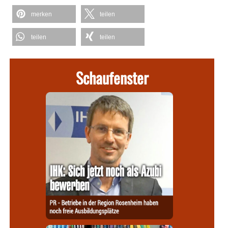
merken
teilen
teilen
teilen
Schaufenster