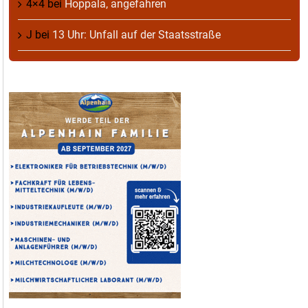
4×4
bei
Hoppala, angefahren
J
bei
13 Uhr: Unfall auf der Staatsstraße