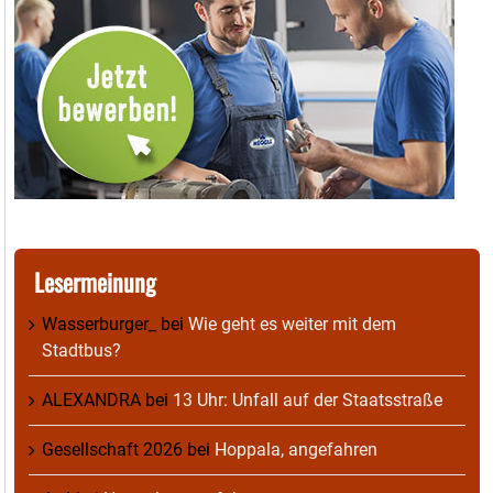
Lesermeinung
Wasserburger_
bei
Wie geht es weiter mit dem
Stadtbus?
ALEXANDRA
bei
13 Uhr: Unfall auf der Staatsstraße
Gesellschaft 2026
bei
Hoppala, angefahren