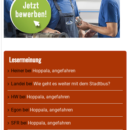
Lesermeinung
Heiner
bei
Hoppala, angefahren
Landei
bei
Wie geht es weiter mit dem Stadtbus?
HW
bei
Hoppala, angefahren
Egon
bei
Hoppala, angefahren
SFR
bei
Hoppala, angefahren