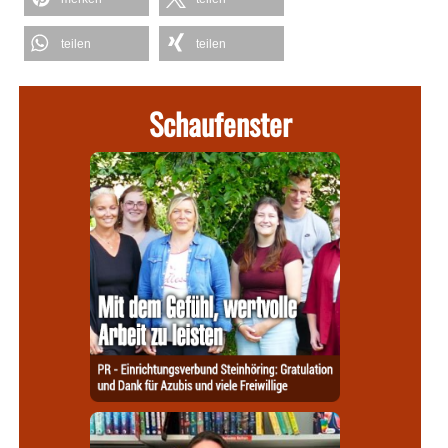
teilen
teilen
Schaufenster