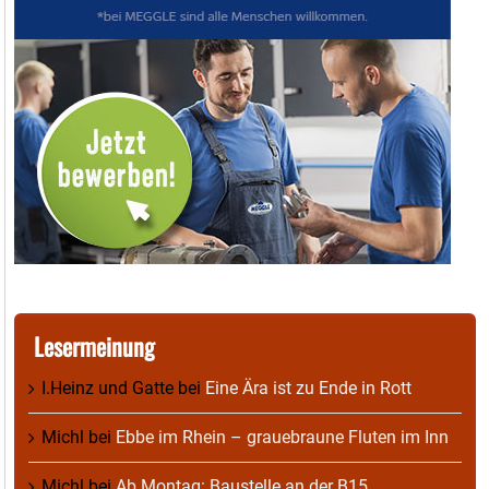
Lesermeinung
I.Heinz und Gatte
bei
Eine Ära ist zu Ende in Rott
Michl
bei
Ebbe im Rhein – grauebraune Fluten im Inn
Michl
bei
Ab Montag: Baustelle an der B15