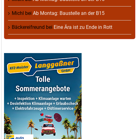
Michl
bei
Ab Montag: Baustelle an der B15
Bäckereifreund
bei
Eine Ära ist zu Ende in Rott