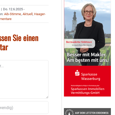
|
Do. 12.6.2025 -
en:
Aib-Stimme
,
Aktuell
,
Haager-
mentare
ssen Sie einen
tar