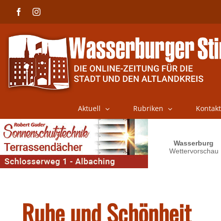
Skip
Facebook
Instagram
to
content
Aktuell
Rubriken
Kontakt
Ruhe und Schönheit