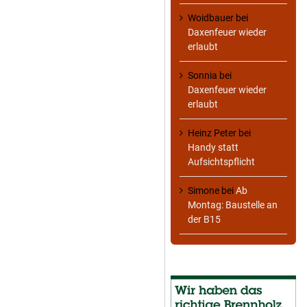
Woidbauer
bei
Daxenfeuer wieder
erlaubt
Sonnia
bei
Daxenfeuer wieder
erlaubt
Heinz Peter
bei
Handy statt
Aufsichtspflicht
Simone
bei
Ab
Montag: Baustelle an
der B15