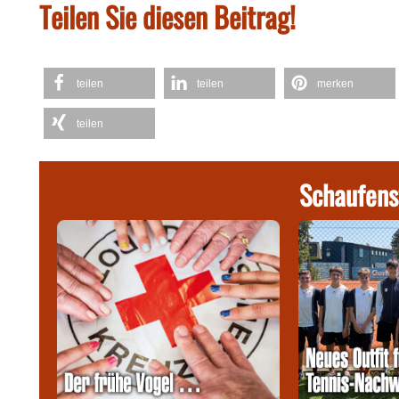
Teilen Sie diesen Beitrag!
teilen
teilen
merken
teilen
Schaufens