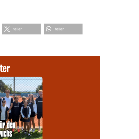
teilen
teilen
ter