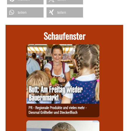
teilen
teilen
Schaufenster