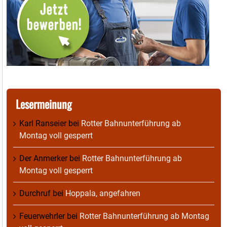
Lesermeinung
Karl Ranseier
bei
Rotter Bahnunterführung ab
Montag voll gesperrt
Der Anmerker
bei
Rotter Bahnunterführung ab
Montag voll gesperrt
Durchruf
bei
Hoppala, angefahren
Feuerwehrler
bei
Rotter Bahnunterführung ab Montag