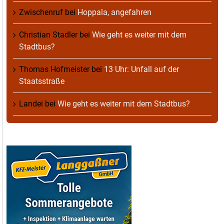
Zwischenruf
bei
Hoppala, angefahren
Christian Stadler
bei
Wie geht es weiter mit dem
Stadtbus?
Thomas Hofmeister
bei
13 Uhr: Unfall auf der
Staatsstraße
Landei
bei
Wie geht es weiter mit dem Stadtbus?