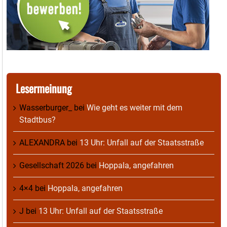
Lesermeinung
Wasserburger_
bei
Wie geht es weiter mit dem
Stadtbus?
ALEXANDRA
bei
13 Uhr: Unfall auf der Staatsstraße
Gesellschaft 2026
bei
Hoppala, angefahren
4×4
bei
Hoppala, angefahren
J
bei
13 Uhr: Unfall auf der Staatsstraße