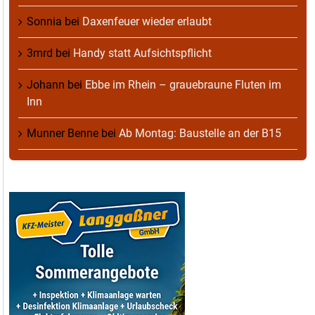
Sonnia
bei
Daxenfeuer wieder erlaubt
3mrd
bei
Handy statt Aufsichtspflicht
Johann
bei
Ebbe im Rhein – grauebraune Fluten im
Inn
Munner Benne
bei
Ab Montag: Baustelle an der B15