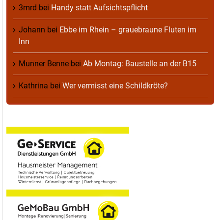
3mrd
bei
Handy statt Aufsichtspflicht
Johann
bei
Ebbe im Rhein – grauebraune Fluten im
Inn
Munner Benne
bei
Ab Montag: Baustelle an der B15
Kathrina
bei
Wer vermisst eine Schildkröte?