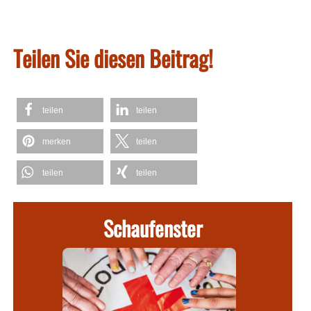
Teilen Sie diesen Beitrag!
teilen
teilen
merken
teilen
teilen
teilen
Schaufenster