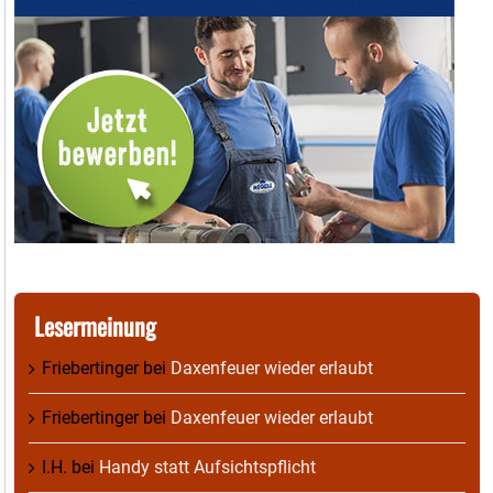
Lesermeinung
Friebertinger
bei
Daxenfeuer wieder erlaubt
Friebertinger
bei
Daxenfeuer wieder erlaubt
I.H.
bei
Handy statt Aufsichtspflicht