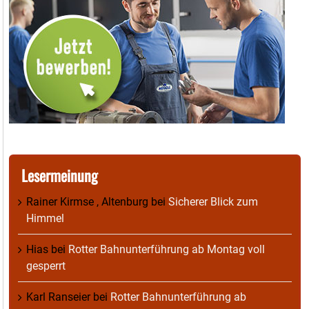
Lesermeinung
Rainer Kirmse , Altenburg
bei
Sicherer Blick zum
Himmel
Hias
bei
Rotter Bahnunterführung ab Montag voll
gesperrt
Karl Ranseier
bei
Rotter Bahnunterführung ab