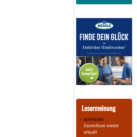
Lesermeinung
Sonnia
bei
Daxenfeuer wieder
erlaubt