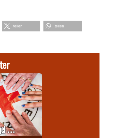
teilen
teilen
ter