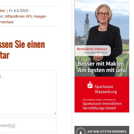
uber
|
Fr. 6.6.2025 -
en:
Altlandkreis WS
,
Haager-
mentare
ssen Sie einen
tar