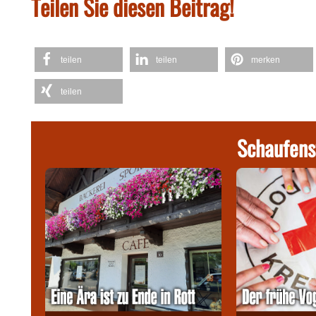
Teilen Sie diesen Beitrag!
teilen
teilen
merken
teilen
Schaufens