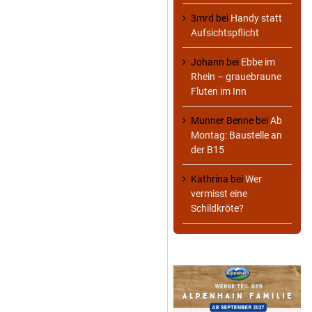
3mrd
bei
Handy statt
Aufsichtspflicht
Johann
bei
Ebbe im
Rhein – grauebraune
Fluten im Inn
Munner Benne
bei
Ab
Montag: Baustelle an
der B15
Kathrina
bei
Wer
vermisst eine
Schildkröte?