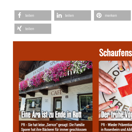
teilen
teilen
merken
teilen
Schaufens