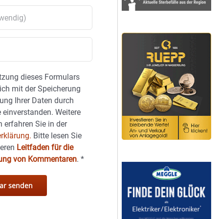
tzung dieses Formulars
sich mit der Speicherung
ung Ihrer Daten durch
 einverstanden. Weitere
 erfahren Sie in der
rklärung.
Bitte lesen Sie
seren
Leitfaden für die
hung von Kommentaren
.
*