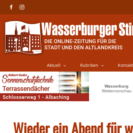
Skip
Facebook
Instagram
to
content
Aktuell
Rubriken
Kontakt
Wieder ein Abend für w