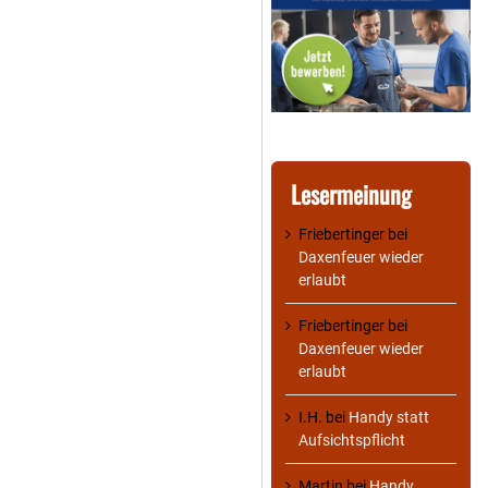
Lesermeinung
Friebertinger
bei
Daxenfeuer wieder
erlaubt
Friebertinger
bei
Daxenfeuer wieder
erlaubt
I.H.
bei
Handy statt
Aufsichtspflicht
Martin
bei
Handy