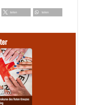
teilen
teilen
ter