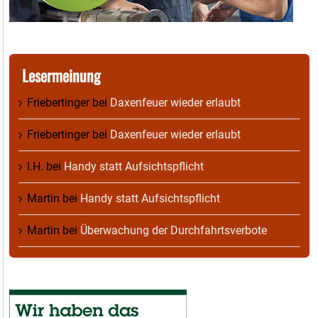
Lesermeinung
Friebertinger
bei
Daxenfeuer wieder erlaubt
Friebertinger
bei
Daxenfeuer wieder erlaubt
I.H.
bei
Handy statt Aufsichtspflicht
Martin
bei
Handy statt Aufsichtspflicht
Martin
bei
Überwachung der Durchfahrtsverbote