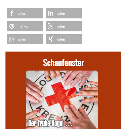
teilen
teilen
merken
teilen
teilen
teilen
Schaufenster