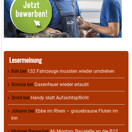
Lesermeinung
fish
bei
132 Fahrzeuge mussten wieder umdrehen
Sonnia
bei
Daxenfeuer wieder erlaubt
3mrd
bei
Handy statt Aufsichtspflicht
Johann
bei
Ebbe im Rhein – grauebraune Fluten im
Inn
Munner Benne
bei
Ab Montag: Baustelle an der B15