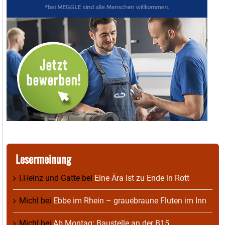
Lesermeinung
I.Heinz und Gatte
bei
Eine Ära ist zu Ende in Rott
Michl
bei
Ebbe im Rhein – grauebraune Fluten im Inn
Michl
bei
Ab Montag: Baustelle an der B15