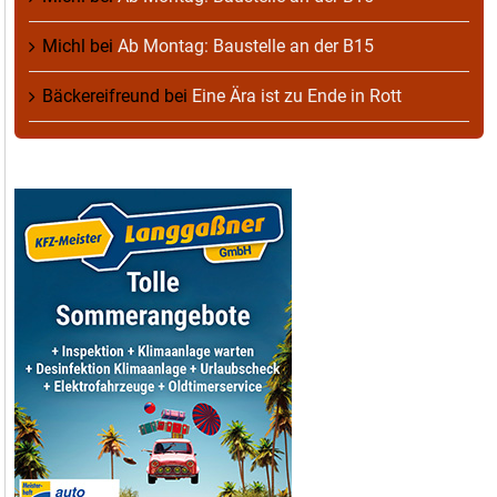
Michl
bei
Ab Montag: Baustelle an der B15
Bäckereifreund
bei
Eine Ära ist zu Ende in Rott