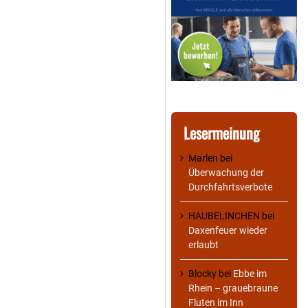
Lesermeinung
Marlen
bei
Überwachung der
Durchfahrtsverbote
HAUBELINCHEN
bei
Daxenfeuer wieder
erlaubt
Blocky
bei
Ebbe im
Rhein – grauebraune
Fluten im Inn