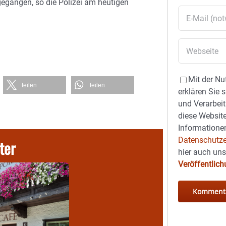
egangen, so die Polizei am heutigen
Mit der Nu
teilen
teilen
erklären Sie 
und Verarbeit
diese Website
Informationen
Datenschutze
ter
hier auch un
Veröffentlic