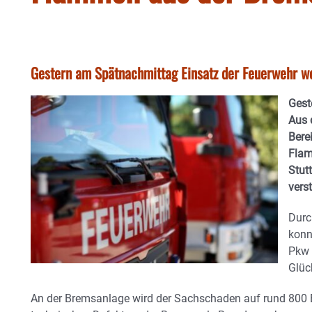
Gestern am Spätnachmittag Einsatz der Feuerwehr we
Gest
Aus 
Bere
Flam
Stut
vers
Durc
konn
Pkw 
Glüc
An der Bremsanlage wird der Sachschaden auf rund 800 E