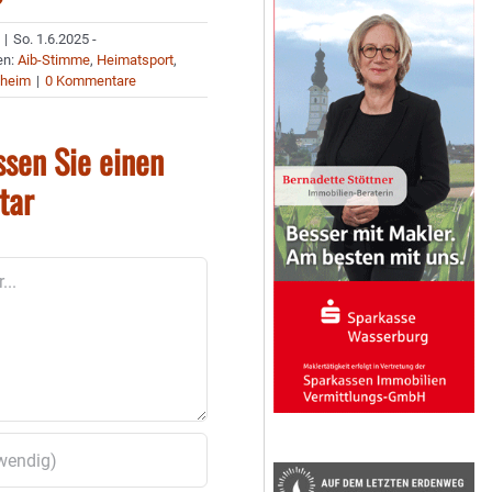
|
So. 1.6.2025 -
en:
Aib-Stimme
,
Heimatsport
,
nheim
|
0 Kommentare
ssen Sie einen
tar