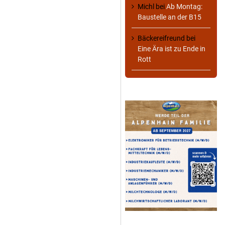
Michl
bei
Ab Montag:
Baustelle an der B15
Bäckereifreund
bei
Eine Ära ist zu Ende in
Rott