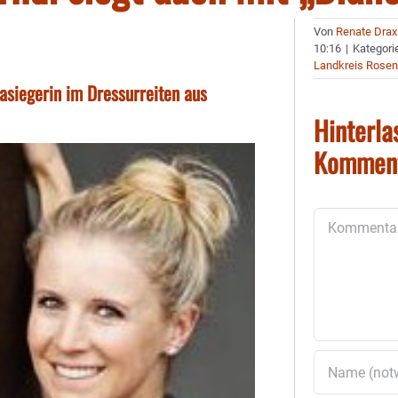
Von
Renate Drax
10:16
|
Kategori
Landkreis Rose
iasiegerin im Dressurreiten aus
Hinterla
Kommen
Kommentar