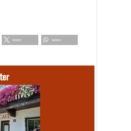
teilen
teilen
ter