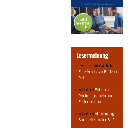
Lesermeinung
I.Heinz und Gatte
bei
Eine Ära ist zu Ende in
Rott
Michl
bei
Ebbe im
Rhein – grauebraune
Fluten im Inn
Michl
bei
Ab Montag:
Baustelle an der B15