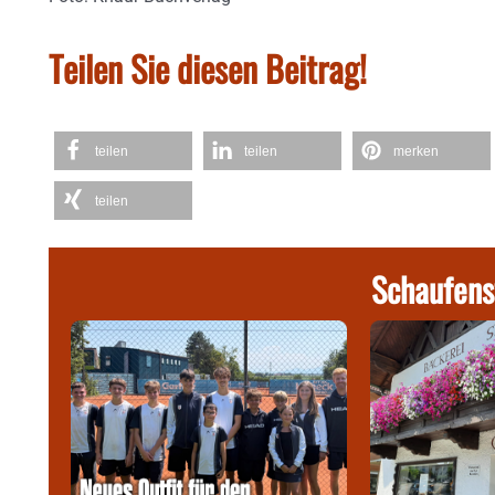
Teilen Sie diesen Beitrag!
teilen
teilen
merken
teilen
Schaufens