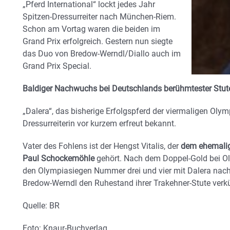
„Pferd International“ lockt jedes Jahr
Spitzen-Dressurreiter nach München-Riem.
Schon am Vortag waren die beiden im
Grand Prix erfolgreich. Gestern nun siegte
das Duo von Bredow-Werndl/Diallo auch im
Grand Prix Special.
Baldiger Nachwuchs bei Deutschlands berühmtester Stu
„Dalera“, das bisherige Erfolgspferd der viermaligen Olym
Dressurreiterin vor kurzem erfreut bekannt.
Vater des Fohlens ist der Hengst Vitalis, der
dem ehemalig
Paul Schockemöhle
gehört. Nach dem Doppel-Gold bei Ol
den Olympiasiegen Nummer drei und vier mit Dalera nach
Bredow-Werndl den Ruhestand ihrer Trakehner-Stute verkü
Quelle: BR
Foto: Knaur-Buchverlag