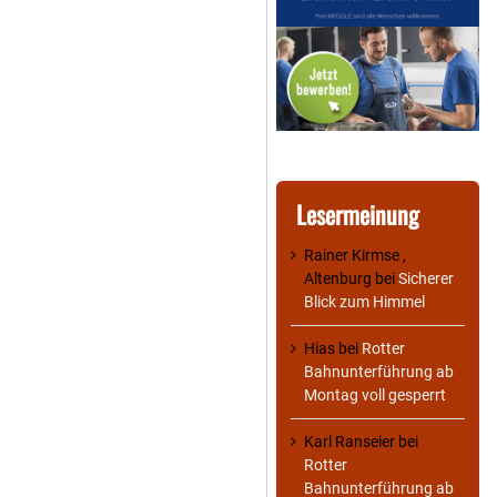
Lesermeinung
Rainer Kirmse ,
Altenburg
bei
Sicherer
Blick zum Himmel
Hias
bei
Rotter
Bahnunterführung ab
Montag voll gesperrt
Karl Ranseier
bei
Rotter
Bahnunterführung ab