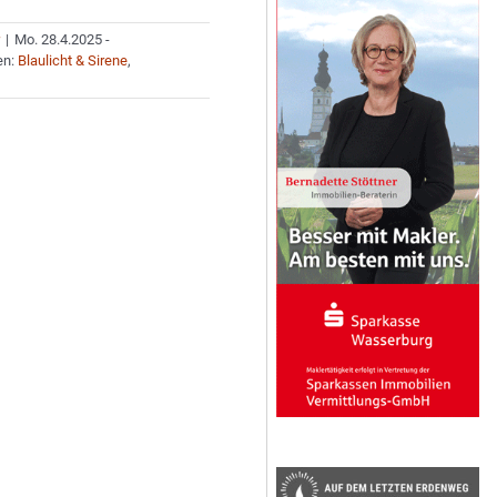
r
|
Mo. 28.4.2025 -
en:
Blaulicht & Sirene
,