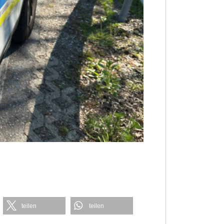
teilen
teilen