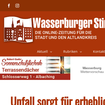
Skip
Facebook
Instagram
to
content
Aktuell
Rubriken
Kontakt
Unfall sorgt für erhebl