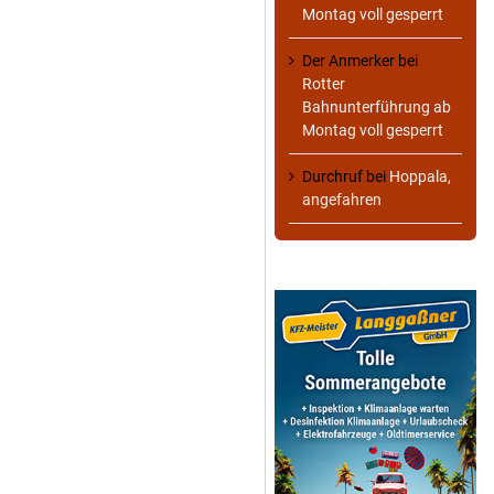
Montag voll gesperrt
Der Anmerker
bei
Rotter
Bahnunterführung ab
Montag voll gesperrt
Durchruf
bei
Hoppala,
angefahren