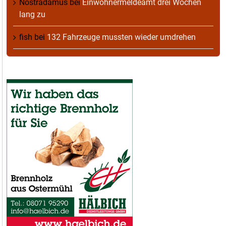
Nostradamus
bei
Einwohnermeldeamt drei Wochen
lang zu
fish
bei
132 Fahrzeuge mussten wieder umdrehen