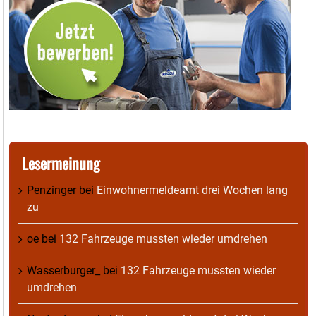
Lesermeinung
Penzinger
bei
Einwohnermeldeamt drei Wochen lang
zu
oe
bei
132 Fahrzeuge mussten wieder umdrehen
Wasserburger_
bei
132 Fahrzeuge mussten wieder
umdrehen