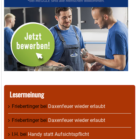
Lesermeinung
Friebertinger
bei
Daxenfeuer wieder erlaubt
Friebertinger
bei
Daxenfeuer wieder erlaubt
I.H.
bei
Handy statt Aufsichtspflicht