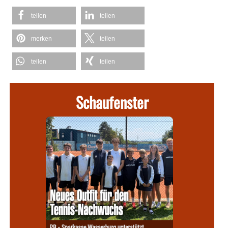
teilen
teilen
merken
teilen
teilen
teilen
Schaufenster