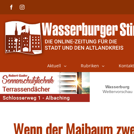
Skip
Facebook
Instagram
to
content
Aktuell
Rubriken
Kontakt
Wenn der Maibaum zwei