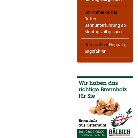
Der Anmerker
bei
Rotter
Bahnunterführung ab
Montag voll gesperrt
Durchruf
bei
Hoppala,
angefahren