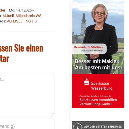
bler
|
Mo. 14.4.2025 -
n:
Aktuell
,
Altlandkreis WS
,
ags:
ALTEISELFING
|
0
ssen Sie einen
tar