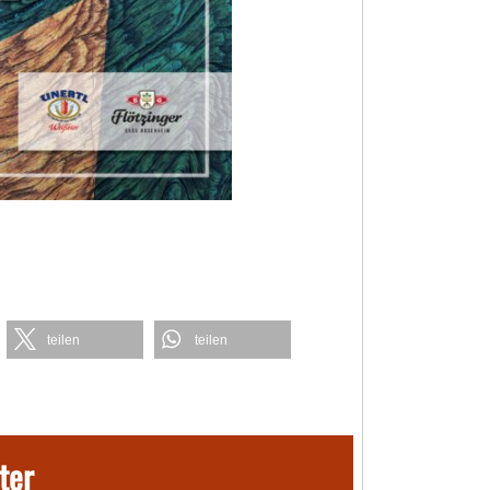
teilen
teilen
ter