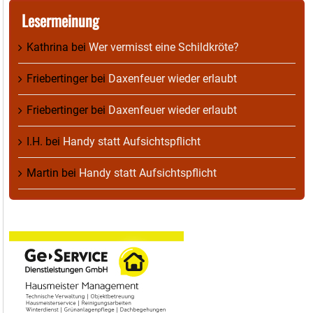
Lesermeinung
Kathrina
bei
Wer vermisst eine Schildkröte?
Friebertinger
bei
Daxenfeuer wieder erlaubt
Friebertinger
bei
Daxenfeuer wieder erlaubt
I.H.
bei
Handy statt Aufsichtspflicht
Martin
bei
Handy statt Aufsichtspflicht