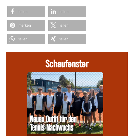
teilen
teilen
merken
teilen
teilen
teilen
Schaufenster