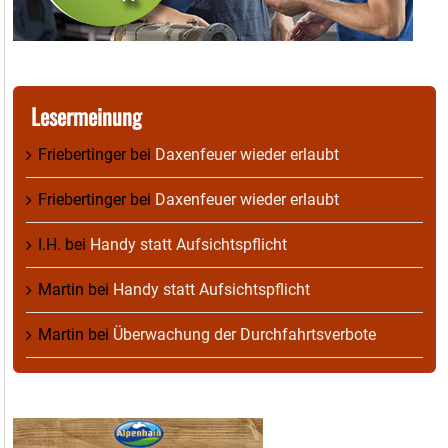
Lesermeinung
Friebertinger
bei
Daxenfeuer wieder erlaubt
Friebertinger
bei
Daxenfeuer wieder erlaubt
I.H.
bei
Handy statt Aufsichtspflicht
Martin
bei
Handy statt Aufsichtspflicht
Martin
bei
Überwachung der Durchfahrtsverbote