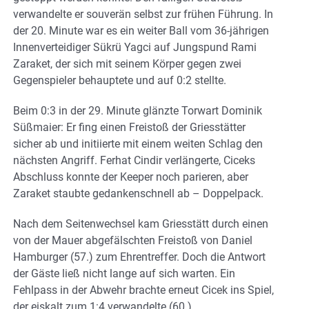
verwandelte er souverän selbst zur frühen Führung. In
der 20. Minute war es ein weiter Ball vom 36-jährigen
Innenverteidiger Sükrü Yagci auf Jungspund Rami
Zaraket, der sich mit seinem Körper gegen zwei
Gegenspieler behauptete und auf 0:2 stellte.
Beim 0:3 in der 29. Minute glänzte Torwart Dominik
Süßmaier: Er fing einen Freistoß der Griesstätter
sicher ab und initiierte mit einem weiten Schlag den
nächsten Angriff. Ferhat Cindir verlängerte, Ciceks
Abschluss konnte der Keeper noch parieren, aber
Zaraket staubte gedankenschnell ab – Doppelpack.
Nach dem Seitenwechsel kam Griesstätt durch einen
von der Mauer abgefälschten Freistoß von Daniel
Hamburger (57.) zum Ehrentreffer. Doch die Antwort
der Gäste ließ nicht lange auf sich warten. Ein
Fehlpass in der Abwehr brachte erneut Cicek ins Spiel,
der eiskalt zum 1:4 verwandelte (60.).