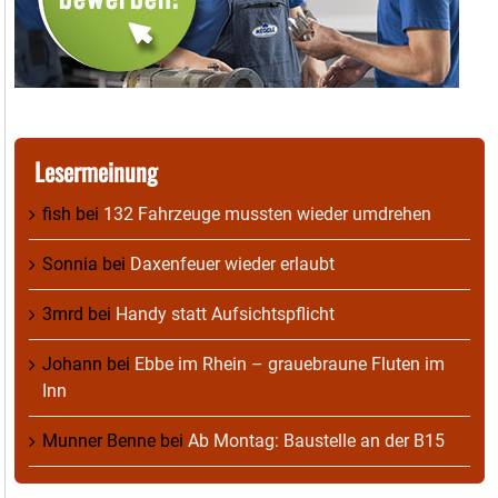
Lesermeinung
fish
bei
132 Fahrzeuge mussten wieder umdrehen
Sonnia
bei
Daxenfeuer wieder erlaubt
3mrd
bei
Handy statt Aufsichtspflicht
Johann
bei
Ebbe im Rhein – grauebraune Fluten im
Inn
Munner Benne
bei
Ab Montag: Baustelle an der B15