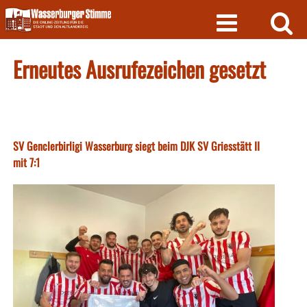
Skip
to
content
Erneutes Ausrufezeichen gesetzt
SV Genclerbirligi Wasserburg siegt beim DJK SV Griesstätt II
mit 7:1