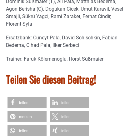
Dominik Süßmaier (T), Ali Pala, Matthias Bederna,
Agon Berisha (C), Dogukan Cicek, Umut Karavil, Vesel
Smajli, Sükrü Yagci, Rami Zaraket, Ferhat Cindir,
Florent Syla
Ersatzbank: Cüneyt Pala, David Schischkin, Fabian
Bederna, Cihad Pala, Ilker Serbeci
Trainer: Faruk Kölemenoglu, Horst Süßmaier
Teilen Sie diesen Beitrag!
teilen
teilen
merken
teilen
teilen
teilen