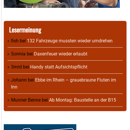
Lesermeinung
fish
bei
132 Fahrzeuge mussten wieder umdrehen
Sonnia
bei
Daxenfeuer wieder erlaubt
3mrd
bei
Handy statt Aufsichtspflicht
Johann
bei
Ebbe im Rhein – grauebraune Fluten im
Inn
Munner Benne
bei
Ab Montag: Baustelle an der B15