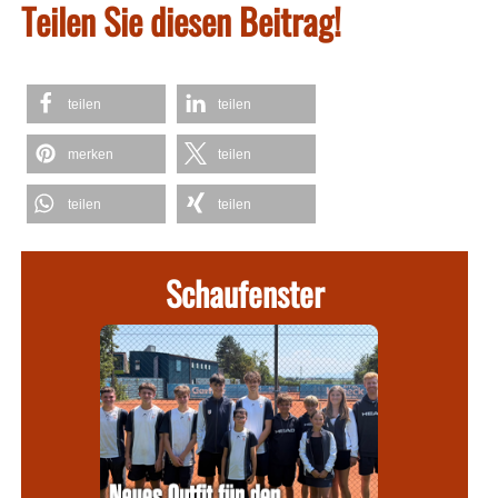
Teilen Sie diesen Beitrag!
teilen
teilen
merken
teilen
teilen
teilen
Schaufenster