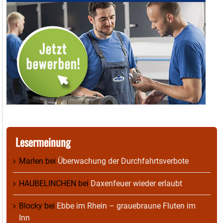
Lesermeinung
Marlen
bei
Überwachung der Durchfahrtsverbote
HAUBELINCHEN
bei
Daxenfeuer wieder erlaubt
Blocky
bei
Ebbe im Rhein – grauebraune Fluten im
Inn