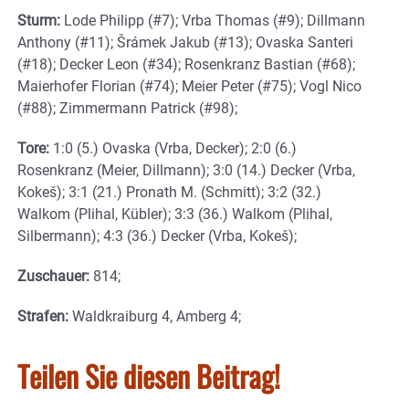
Sturm:
Lode Philipp (#7); Vrba Thomas (#9); Dillmann
Anthony (#11); Šrámek Jakub (#13); Ovaska Santeri
(#18); Decker Leon (#34); Rosenkranz Bastian (#68);
Maierhofer Florian (#74); Meier Peter (#75); Vogl Nico
(#88); Zimmermann Patrick (#98);
Tore:
1:0 (5.) Ovaska (Vrba, Decker); 2:0 (6.)
Rosenkranz (Meier, Dillmann); 3:0 (14.) Decker (Vrba,
Kokeš); 3:1 (21.) Pronath M. (Schmitt); 3:2 (32.)
Walkom (Plihal, Kübler); 3:3 (36.) Walkom (Plihal,
Silbermann); 4:3 (36.) Decker (Vrba, Kokeš);
Zuschauer:
814;
Strafen:
Waldkraiburg 4, Amberg 4;
Teilen Sie diesen Beitrag!