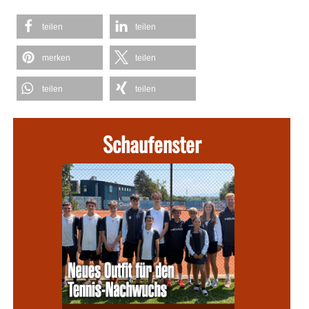
teilen
teilen
merken
teilen
teilen
teilen
Schaufenster