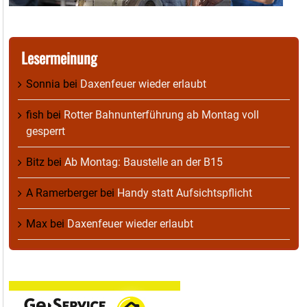
Lesermeinung
Sonnia
bei
Daxenfeuer wieder erlaubt
fish
bei
Rotter Bahnunterführung ab Montag voll
gesperrt
Bitz
bei
Ab Montag: Baustelle an der B15
A Ramerberger
bei
Handy statt Aufsichtspflicht
Max
bei
Daxenfeuer wieder erlaubt