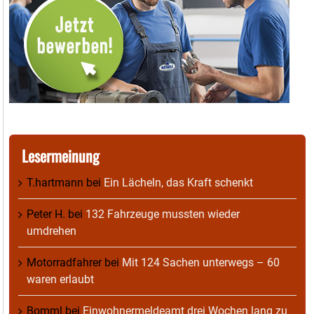
Lesermeinung
T.hartmann
bei
Ein Lächeln, das Kraft schenkt
Peter H.
bei
132 Fahrzeuge mussten wieder
umdrehen
Motorradfahrer
bei
Mit 124 Sachen unterwegs – 60
waren erlaubt
Bomml
bei
Einwohnermeldeamt drei Wochen lang zu