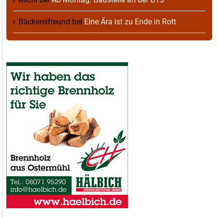
Bäckereifreund
bei
Eine Ära ist zu Ende in Rott