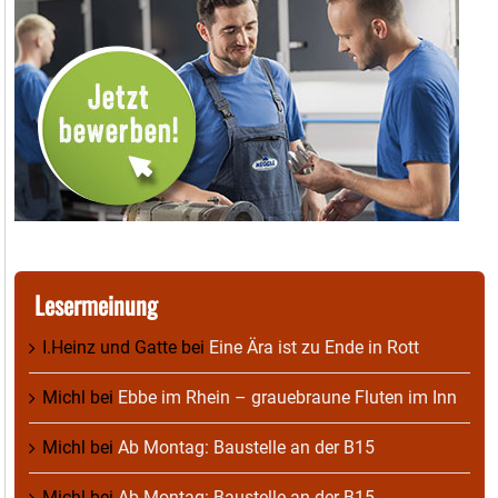
Lesermeinung
I.Heinz und Gatte
bei
Eine Ära ist zu Ende in Rott
Michl
bei
Ebbe im Rhein – grauebraune Fluten im Inn
Michl
bei
Ab Montag: Baustelle an der B15
Michl
bei
Ab Montag: Baustelle an der B15