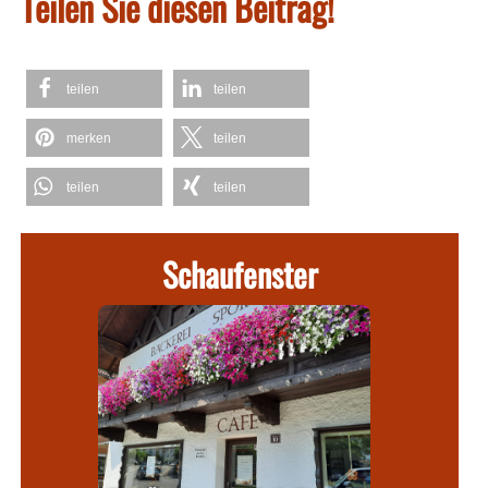
Teilen Sie diesen Beitrag!
teilen
teilen
merken
teilen
teilen
teilen
Schaufenster