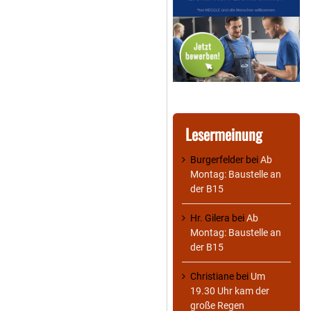
Lesermeinung
Burgerfelder
bei
Ab
Montag: Baustelle an
der B15
Hr. Gilera
bei
Ab
Montag: Baustelle an
der B15
Christiane
bei
Um
19.30 Uhr kam der
große Regen