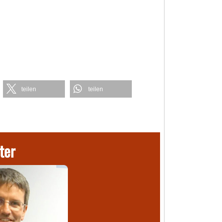
teilen
teilen
ter