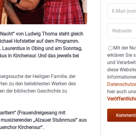
ge Nacht“ von Ludwig Thoma steht gleich
hael Hofstetter auf dem Programm.
Mit der Nu
t. Laurentius in Obing und am Sonntag,
erklären Sie 
äus in Kirchensur. Und das jeweils bei
und Verarbeit
diese Website
rgssuche der Heiligen Familie, der
Informationen
rten zu den beliebtesten Werken des
Datenschutze
ten der biblischen Geschichte zu
hier auch un
Veröffentlic
artlern“ (Frauendreigesang mit
n musizierenden „Alzauer Stubnmusi“ aus
enchor Kirchensur“.