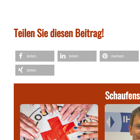
Teilen Sie diesen Beitrag!
teilen
teilen
merken
teilen
Schaufens