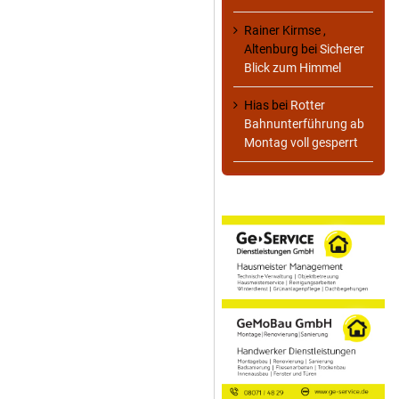
Rainer Kirmse ,
Altenburg
bei
Sicherer
Blick zum Himmel
Hias
bei
Rotter
Bahnunterführung ab
Montag voll gesperrt