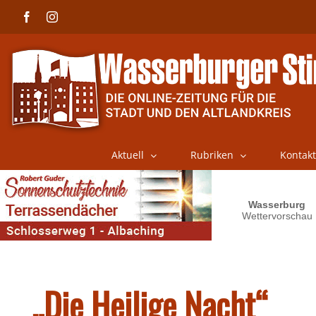
Skip
Facebook
Instagram
to
content
Aktuell
Rubriken
Kontakt
„Die Heilige Nacht“