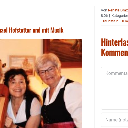
Von
Renate Drax
8:06
|
Kategorie
Traunstein
|
0 
hael Hofstetter und mit Musik
Hinterla
Kommen
Kommentar