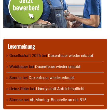
Lesermeinung
Gesellschaft 2026
bei
Daxenfeuer wieder erlaubt
Woidbauer
bei
Daxenfeuer wieder erlaubt
Sonnia
bei
Daxenfeuer wieder erlaubt
Heinz Peter
bei
Handy statt Aufsichtspflicht
Simone
bei
Ab Montag: Baustelle an der B15