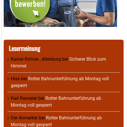
Lesermeinung
Rainer Kirmse , Altenburg
bei
Sicherer Blick zum
Himmel
Hias
bei
Rotter Bahnunterführung ab Montag voll
gesperrt
Karl Ranseier
bei
Rotter Bahnunterführung ab
Montag voll gesperrt
Der Anmerker
bei
Rotter Bahnunterführung ab
Montag voll gesperrt