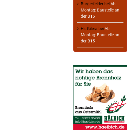
Burgerfelder
bei
Ab
Montag: Baustelle an
der B15
Hr. Gilera
bei
Ab
Montag: Baustelle an
der B15