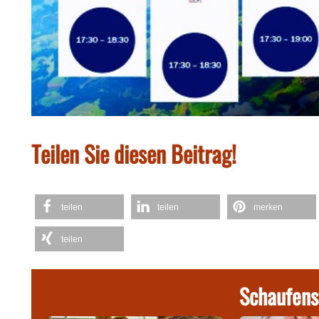
Teilen Sie diesen Beitrag!
teilen
teilen
merken
teilen
Schaufens