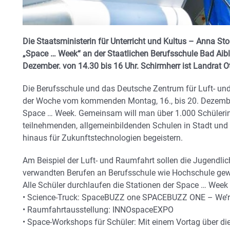
Die Staatsministerin für Unterricht und Kultus – Anna St
„Space … Week“ an der Staatlichen Berufsschule Bad Aib
Dezember. von 14.30 bis 16 Uhr. Schirmherr ist Landrat Ot
Die Berufsschule und das Deutsche Zentrum für Luft- u
der Woche vom kommenden Montag, 16., bis 20. Dezemb
Space … Week. Gemeinsam will man über 1.000 Schüleri
teilnehmenden, allgemeinbildenden Schulen in Stadt un
hinaus für Zukunftstechnologien begeistern.
Am Beispiel der Luft- und Raumfahrt sollen die Jugendli
verwandten Berufen an Berufsschule wie Hochschule ge
Alle Schüler durchlaufen die Stationen der Space … Week
• Science-Truck: SpaceBUZZ one SPACEBUZZ ONE – We’re
• Raumfahrtausstellung: INNOspaceEXPO
• Space-Workshops für Schüler: Mit einem Vortag über di