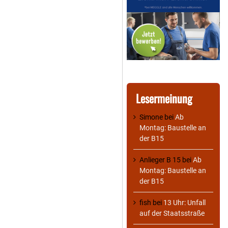
Lesermeinung
Simone
bei
Ab
Montag: Baustelle an
der B15
Anlieger B 15
bei
Ab
Montag: Baustelle an
der B15
fish
bei
13 Uhr: Unfall
auf der Staatsstraße