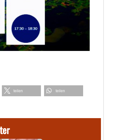
teilen
teilen
ter