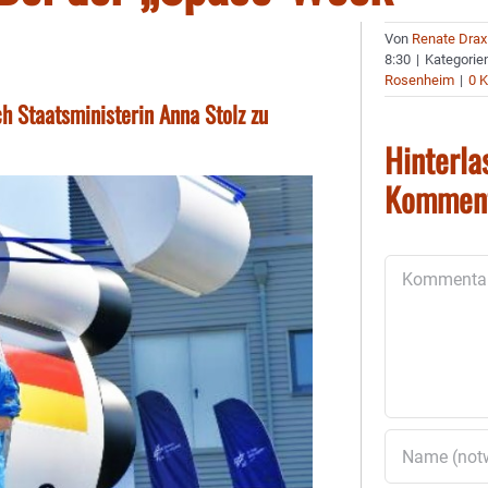
Von
Renate Drax
8:30
|
Kategorie
Rosenheim
|
0 
h Staatsministerin Anna Stolz zu
Hinterla
Kommen
Kommentar