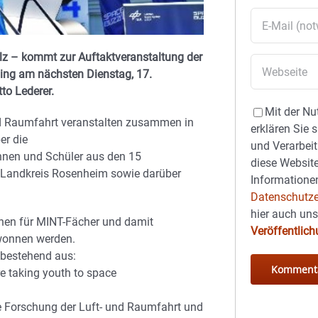
olz – kommt zur Auftaktveranstaltung der
ling am nächsten Dienstag, 17.
to Lederer.
Mit der Nu
nd Raumfahrt veranstalten zusammen in
erklären Sie 
er die
und Verarbeit
nnen und Schüler aus den 15
diese Website
d Landkreis Rosenheim sowie darüber
Informationen
Datenschutze
hier auch un
chen für MINT-Fächer und damit
Veröffentlic
wonnen werden.
 bestehend aus:
 taking youth to space
e Forschung der Luft- und Raumfahrt und