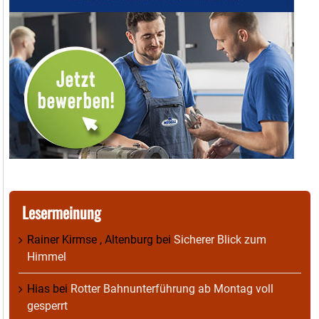
Lesermeinung
Rainer Kirmse , Altenburg
bei
Sicherer Blick zum
Himmel
Hias
bei
Rotter Bahnunterführung ab Montag voll
gesperrt