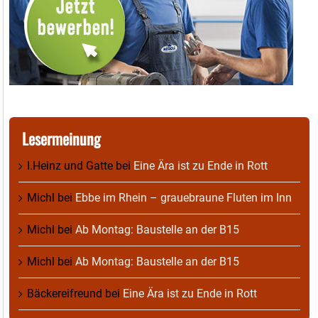
Lesermeinung
I.Heinz und Gatte
bei
Eine Ära ist zu Ende in Rott
Michl
bei
Ebbe im Rhein – grauebraune Fluten im Inn
Michl
bei
Ab Montag: Baustelle an der B15
Michl
bei
Ab Montag: Baustelle an der B15
Bäckereifreund
bei
Eine Ära ist zu Ende in Rott