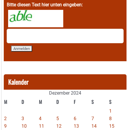
Bitte diesen Text hier unten eingeben:
Kalender
Dezember 2024
M
D
M
D
F
S
S
1
2
3
4
5
6
7
8
9
10
11
12
13
14
15