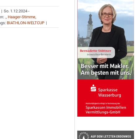
|
So. 1.12.2024 -
en:
.
,
Haager-Stimme
,
ags:
BIATHLON-WELTCUP
|