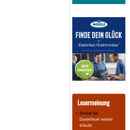
Lesermeinung
Sonnia
bei
Daxenfeuer wieder
erlaubt