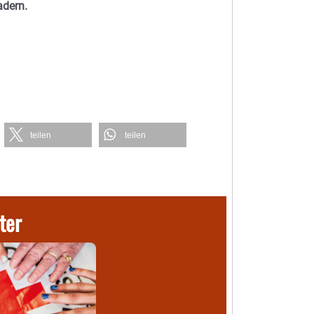
adern.
teilen
teilen
ter