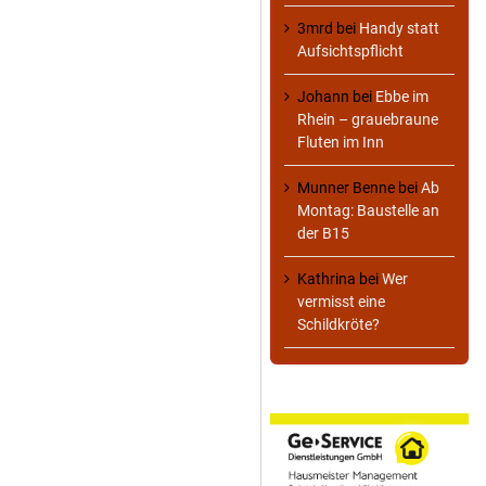
3mrd
bei
Handy statt
Aufsichtspflicht
Johann
bei
Ebbe im
Rhein – grauebraune
Fluten im Inn
Munner Benne
bei
Ab
Montag: Baustelle an
der B15
Kathrina
bei
Wer
vermisst eine
Schildkröte?