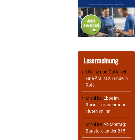
Lesermeinung
I.Heinz und Gatte
bei
Eine Ära ist zu Ende in
Rott
Michl
bei
Ebbe im
Rhein – grauebraune
Fluten im Inn
Michl
bei
Ab Montag:
Baustelle an der B15