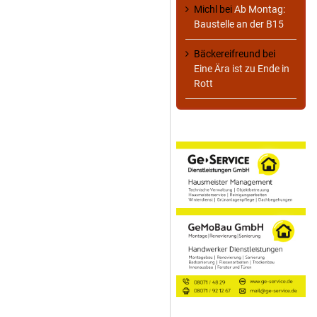
Michl
bei
Ab Montag:
Baustelle an der B15
Bäckereifreund
bei
Eine Ära ist zu Ende in
Rott