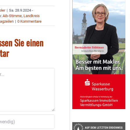
bler
|
Sa. 28.9.2024 -
n:
Aib-Stimme
,
Landkreis
agzeilen
|
0 Kommentare
ssen Sie einen
tar