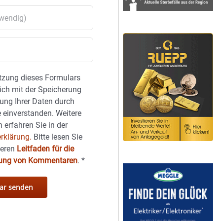
tzung dieses Formulars
sich mit der Speicherung
ung Ihrer Daten durch
 einverstanden. Weitere
 erfahren Sie in der
rklärung.
Bitte lesen Sie
seren
Leitfaden für die
hung von Kommentaren
.
*