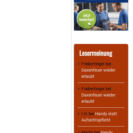
Lesermeinung
Friebertinger
bei
Daxenfeuer wieder
erlaubt
Friebertinger
bei
Daxenfeuer wieder
erlaubt
I.H.
bei
Handy statt
Aufsichtspflicht
Martin
bei
Handy