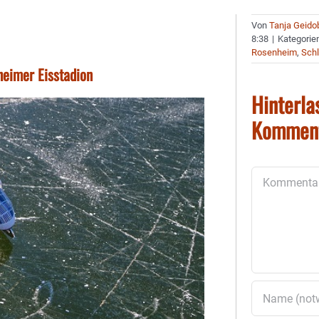
Von
Tanja Geido
8:38
|
Kategorie
Rosenheim
,
Schl
eimer Eisstadion
Hinterla
Kommen
Kommentar