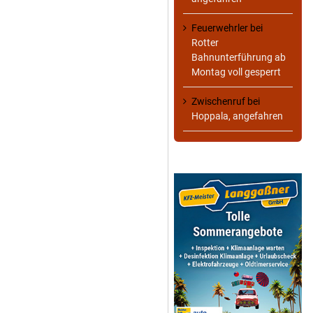
Feuerwehrler
bei
Rotter
Bahnunterführung ab
Montag voll gesperrt
Zwischenruf
bei
Hoppala, angefahren