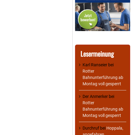
Lesermeinung
Karl Ranseier
bei
Rotter
Bahnunterführung ab
Montag voll gesperrt
Der Anmerker
bei
Rotter
Bahnunterführung ab
Montag voll gesperrt
Durchruf
bei
Hoppala,
angefahren