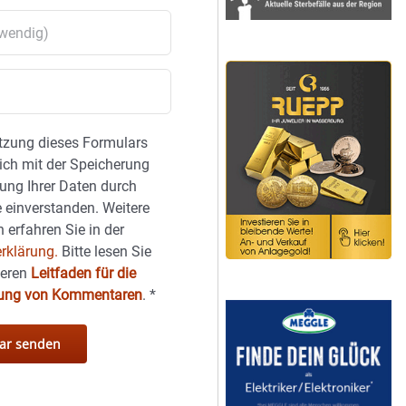
tzung dieses Formulars
sich mit der Speicherung
ung Ihrer Daten durch
 einverstanden. Weitere
 erfahren Sie in der
rklärung.
Bitte lesen Sie
seren
Leitfaden für die
hung von Kommentaren
.
*