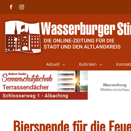
Skip
Facebook
Instagram
to
content
Aktuell
Rubriken
Kontakt
Bierspende für die Feu