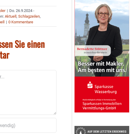
bler
|
Do. 26.9.2024 -
en:
Aktuell
,
Schlagzeilen
,
ell
|
0 Kommentare
ssen Sie einen
tar