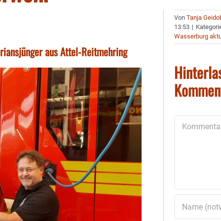
Von
Tanja Geido
13:53
|
Kategori
Wasserburg aktu
oriansjünger aus Attel-Reitmehring
Hinterla
Kommen
Kommentar