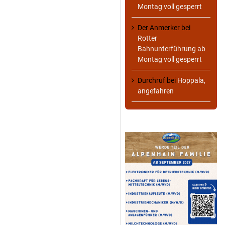
Montag voll gesperrt
Der Anmerker
bei
Rotter
Bahnunterführung ab
Montag voll gesperrt
Durchruf
bei
Hoppala,
angefahren