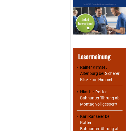
Lesermeinung
Rainer Kirmse ,
Altenburg
bei
Sicherer
Blick zum Himmel
Hias
bei
Rotter
Bahnunterführung ab
Montag voll gesperrt
Karl Ranseier
bei
Rotter
Bahnunterführung ab