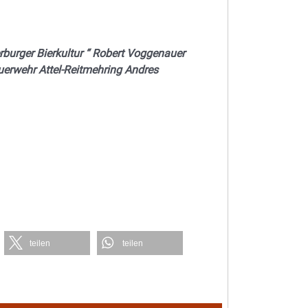
rburger Bierkultur “ Robert Voggenauer
euerwehr Attel-Reitmehring Andres
teilen
teilen