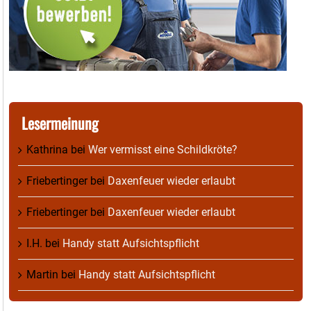
Lesermeinung
Kathrina
bei
Wer vermisst eine Schildkröte?
Friebertinger
bei
Daxenfeuer wieder erlaubt
Friebertinger
bei
Daxenfeuer wieder erlaubt
I.H.
bei
Handy statt Aufsichtspflicht
Martin
bei
Handy statt Aufsichtspflicht