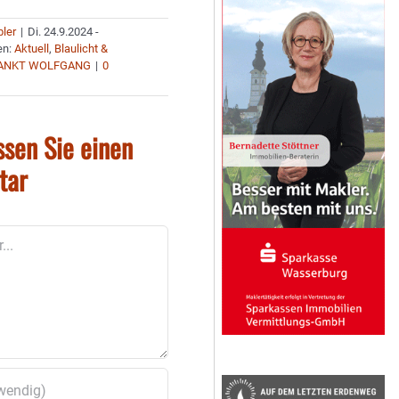
bler
|
Di. 24.9.2024 -
en:
Aktuell
,
Blaulicht &
ANKT WOLFGANG
|
0
ssen Sie einen
tar