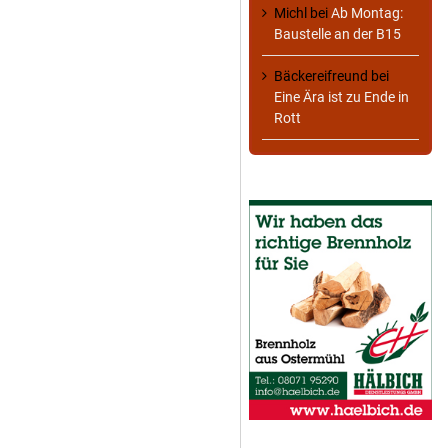
Michl
bei
Ab Montag:
Baustelle an der B15
Bäckereifreund
bei
Eine Ära ist zu Ende in
Rott