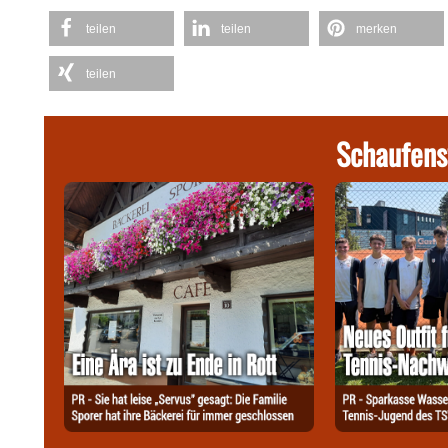
teilen
teilen
merken
teilen
Schaufens