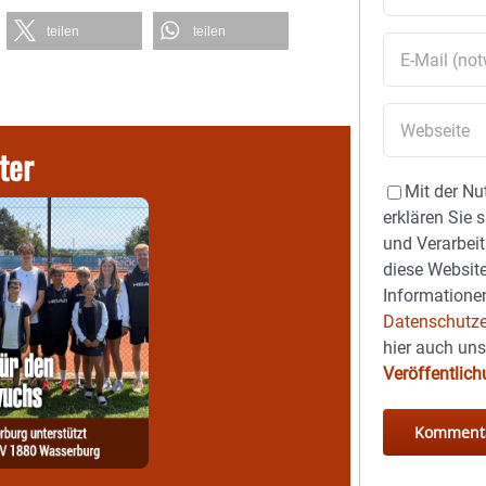
teilen
teilen
ter
Mit der Nu
erklären Sie 
und Verarbeit
diese Website
Informationen
Datenschutze
hier auch un
Veröffentlic