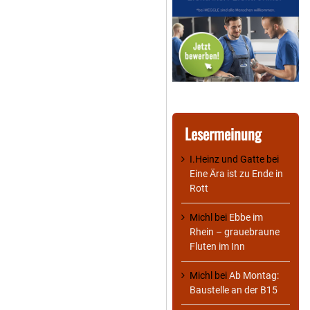
Lesermeinung
I.Heinz und Gatte
bei
Eine Ära ist zu Ende in
Rott
Michl
bei
Ebbe im
Rhein – grauebraune
Fluten im Inn
Michl
bei
Ab Montag:
Baustelle an der B15