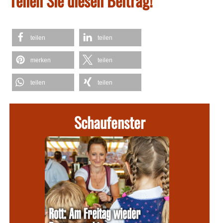
Teilen Sie diesen Beitrag!
teilen
teilen
merken
teilen
teilen
teilen
Schaufenster