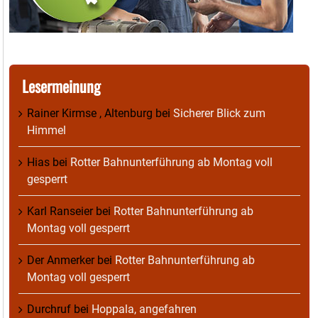
Lesermeinung
Rainer Kirmse , Altenburg
bei
Sicherer Blick zum
Himmel
Hias
bei
Rotter Bahnunterführung ab Montag voll
gesperrt
Karl Ranseier
bei
Rotter Bahnunterführung ab
Montag voll gesperrt
Der Anmerker
bei
Rotter Bahnunterführung ab
Montag voll gesperrt
Durchruf
bei
Hoppala, angefahren