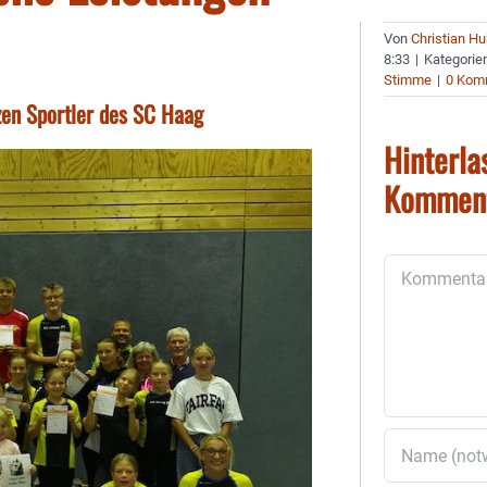
Von
Christian H
8:33
|
Kategorie
Stimme
|
0 Kom
zen Sportler des SC Haag
Hinterla
Kommen
Kommentar