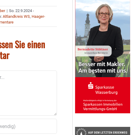
uber
|
So. 22.9.2024 -
n:
Altlandkreis WS
,
Haager-
mentare
ssen Sie einen
tar