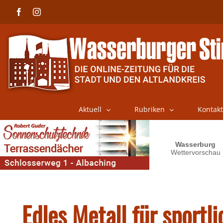
Skip
Facebook
Instagram
to
content
Aktuell
Rubriken
Kontakt
Edles Metall für sportl