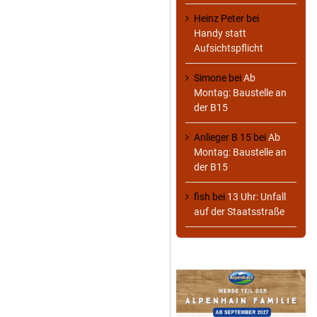
Heinz Peter
bei
Handy statt
Aufsichtspflicht
Simone
bei
Ab
Montag: Baustelle an
der B15
Anlieger B 15
bei
Ab
Montag: Baustelle an
der B15
fish
bei
13 Uhr: Unfall
auf der Staatsstraße