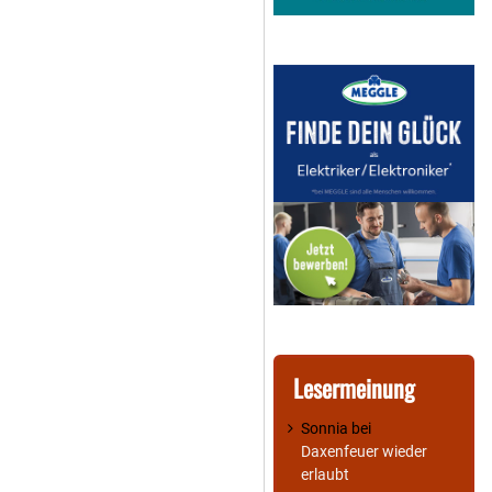
Lesermeinung
Sonnia
bei
Daxenfeuer wieder
erlaubt