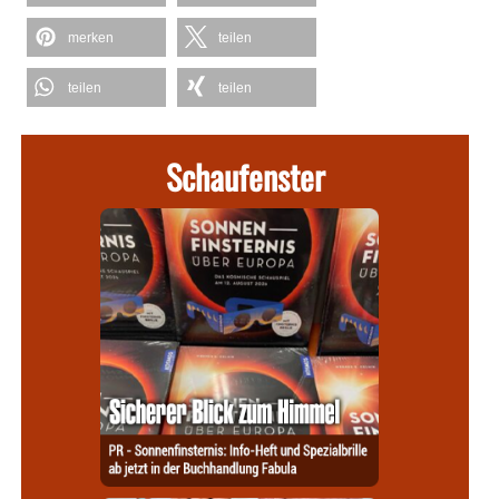
merken
teilen
teilen
teilen
Schaufenster