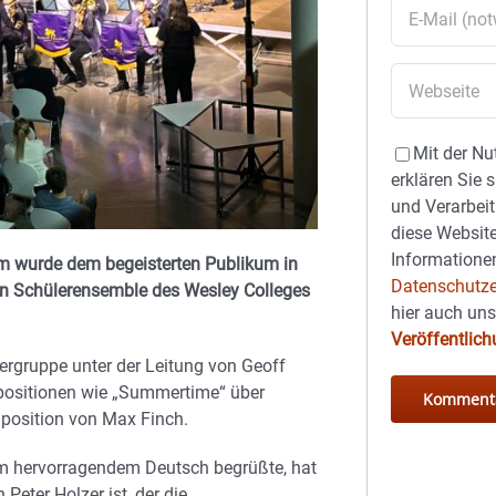
Mit der Nu
erklären Sie 
und Verarbeit
diese Website
Informationen
mm wurde dem begeisterten Publikum in
Datenschutze
en Schülerensemble des Wesley Colleges
hier auch un
Veröffentlic
ergruppe unter der Leitung von Geoff
positionen wie „Summertime“ über
position von Max Finch.
em hervorragendem Deutsch begrüßte, hat
Peter Holzer ist, der die