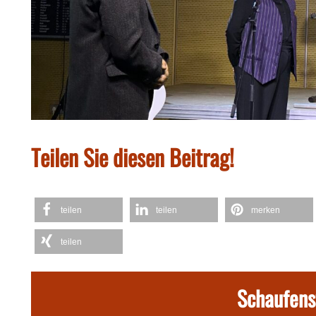
Teilen Sie diesen Beitrag!
teilen
teilen
merken
teilen
Schaufens