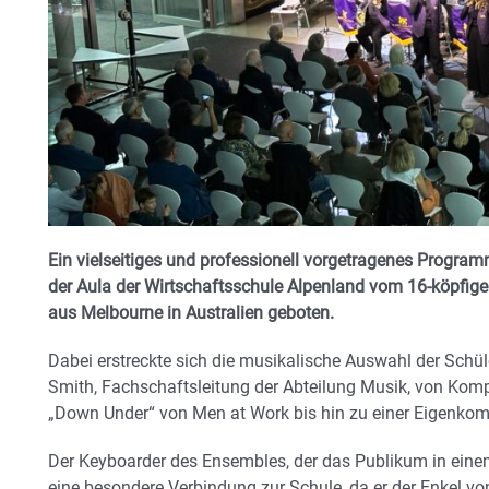
Ein vielseitiges und professionell vorgetragenes Progra
der Aula der Wirtschaftsschule Alpenland vom 16-köpfig
aus Melbourne in Australien geboten.
Dabei erstreckte sich die musikalische Auswahl der Schül
Smith, Fachschaftsleitung der Abteilung Musik, von Kom
„Down Under“ von Men at Work bis hin zu einer Eigenkom
Der Keyboarder des Ensembles, der das Publikum in ein
eine besondere Verbindung zur Schule, da er der Enkel von 