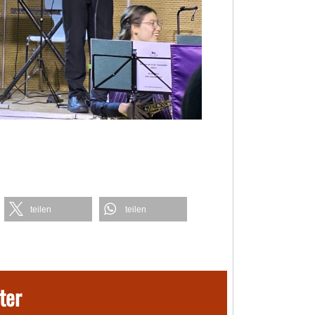
teilen
teilen
ter