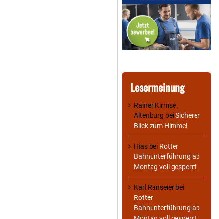
Lesermeinung
Rainer Kirmse ,
Altenburg
bei
Sicherer
Blick zum Himmel
Hias
bei
Rotter
Bahnunterführung ab
Montag voll gesperrt
Karl Ranseier
bei
Rotter
Bahnunterführung ab
Montag voll gesperrt