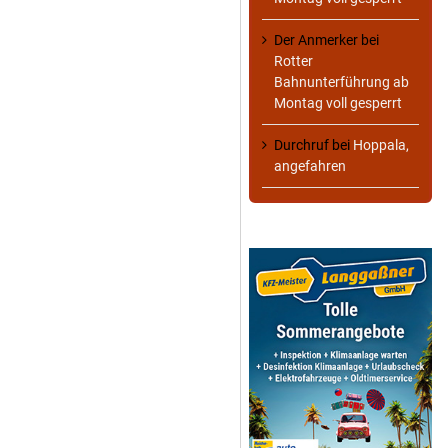
Der Anmerker
bei
Rotter
Bahnunterführung ab
Montag voll gesperrt
Durchruf
bei
Hoppala,
angefahren