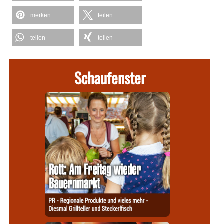
merken
teilen
teilen
teilen
Schaufenster