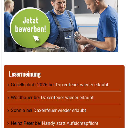
Lesermeinung
Gesellschaft 2026
bei
Daxenfeuer wieder erlaubt
Woidbauer
bei
Daxenfeuer wieder erlaubt
Sonnia
bei
Daxenfeuer wieder erlaubt
Heinz Peter
bei
Handy statt Aufsichtspflicht